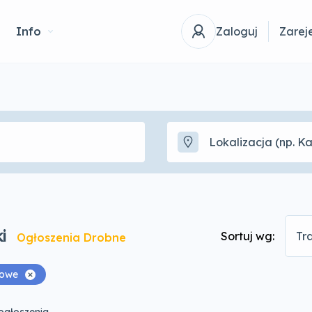
Info
Zaloguj
Zareje
i
Sortuj wg:
Tr
Ogłoszenia Drobne
kowe