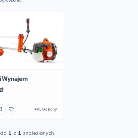
głoszenia
i Wynajem
zł
491 Odsłony
do
1
z
1
znalezionych