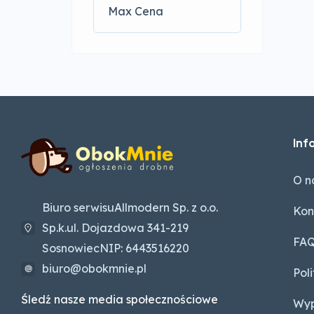
Inf
O n
Biuro serwisuAllmodern Sp. z o.o.
Kon
Sp.k.ul. Dojazdowa 341-219
FA
SosnowiecNIP: 6443516220
biuro@obokmnie.pl
Pol
Śledź nasze media społecznościowe
Wyp