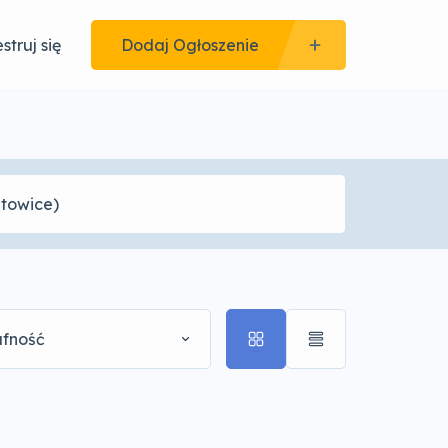
struj się
Dodaj Ogłoszenie
afność