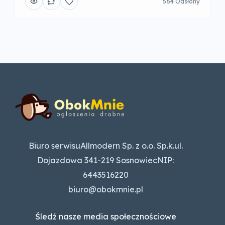
564 Odsłony
Biuro serwisuAllmodern Sp. z o.o. Sp.k.ul.
Dojazdowa 341-219 SosnowiecNIP:
6443516220
biuro@obokmnie.pl
Śledź nasze media społecznościowe