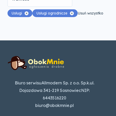
Usługi
Usługi ogrodnicze
Usuń wszystko
Biuro serwisuAllmodern Sp. z o.o. Sp.k.ul.
Dojazdowa 341-219 SosnowiecNIP:
6443516220
biuro@obokmnie.pl