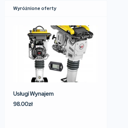
Wyróżnione oferty
Usługi Wynajem
Usługi W
219 Sosn
98.00zł
Sokol
Polsk