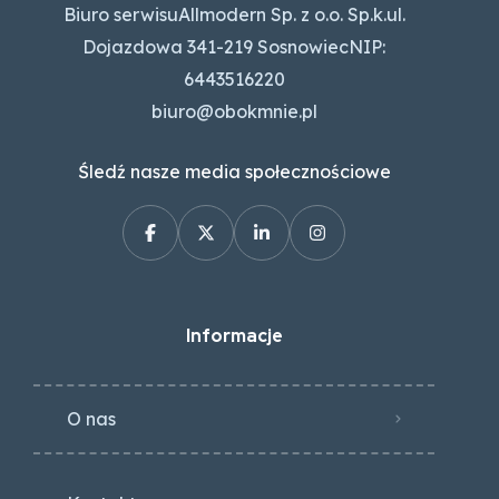
Biuro serwisuAllmodern Sp. z o.o. Sp.k.ul.
Dojazdowa 341-219 SosnowiecNIP:
6443516220
biuro@obokmnie.pl
Śledź nasze media społecznościowe
Informacje
O nas