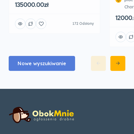
135000.00zł
Chor
12000.
172 Odsłony
Nowe wyszukiwanie