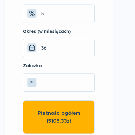
Okres (w miesiącach)
Zaliczka
zł
Płatności ogółem
15105.33zł