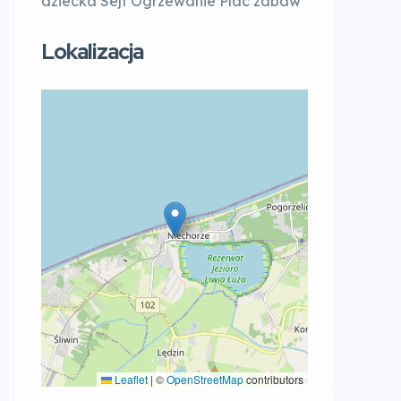
dziecka Sejf Ogrzewanie Plac zabaw
Lokalizacja
Leaflet
|
©
OpenStreetMap
contributors