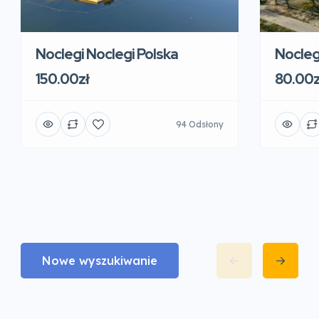
Noclegi Noclegi Polska
Nocleg
150.00zł
80.00z
94 Odsłony
Nowe wyszukiwanie