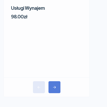
Usługi Wynajem
Usługi W
219 Sosn
98.00zł
Sokol
Polsk
91.00zł