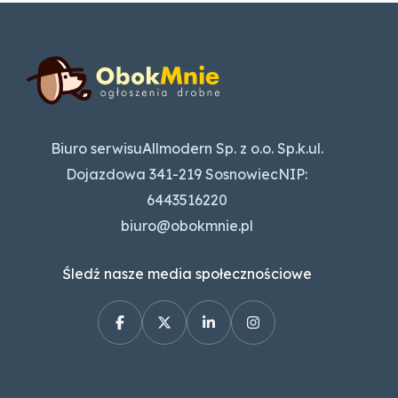
Biuro serwisuAllmodern Sp. z o.o. Sp.k.ul.
Dojazdowa 341-219 SosnowiecNIP:
6443516220
biuro@obokmnie.pl
Śledź nasze media społecznościowe