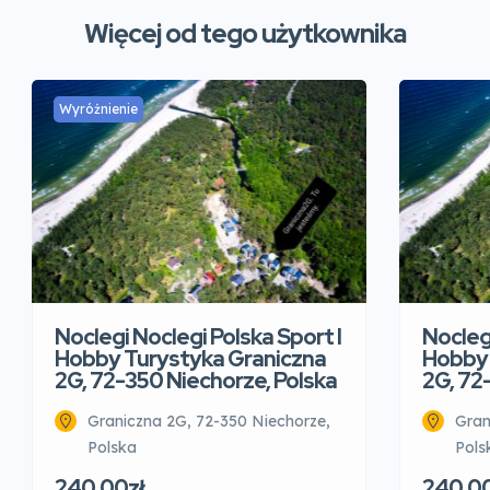
Więcej od tego użytkownika
Wyróżnienie
Noclegi Noclegi Polska Sport I
Noclegi
Hobby Turystyka Graniczna
Hobby 
2G, 72-350 Niechorze, Polska
2G, 72
Graniczna 2G, 72-350 Niechorze,
Gran
Polska
Pols
240.00zł
240.00