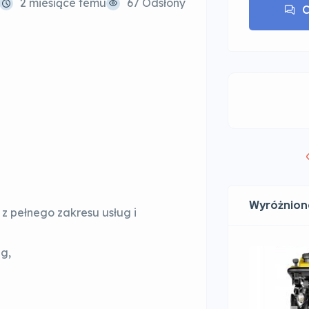
2 miesiące temu
67 Odsłony
C
Wyróżnion
z pełnego zakresu usług i
g,