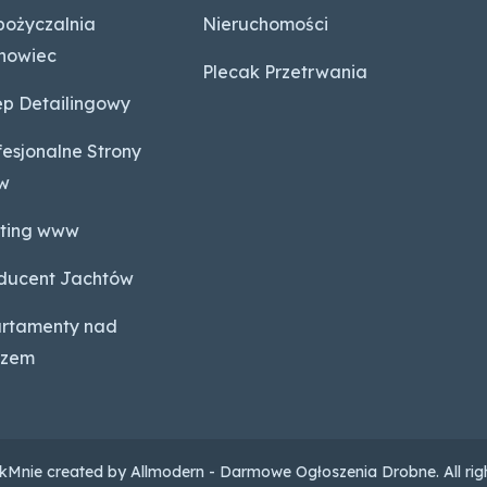
ożyczalnia
Nieruchomości
nowiec
Plecak Przetrwania
ep Detailingowy
fesjonalne Strony
w
ting www
ducent Jachtów
rtamenty nad
rzem
Mnie created by Allmodern - Darmowe Ogłoszenia Drobne. All righ