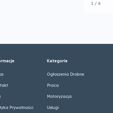
1 / 6
ormacje
Kategorie
as
Ogłoszenia Drobne
takt
Praca
Q
Motoryzacja
ityka Prywatności
Usługi