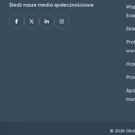
Śledź nasze media społecznościowe
Wyp
Sos
Skl
Pro
ww
Hos
Pro
Apa
mo
© 2026 Obok