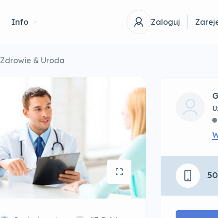
Info
Zaloguj
Zareje
Zdrowie & Uroda
G
U
W
50