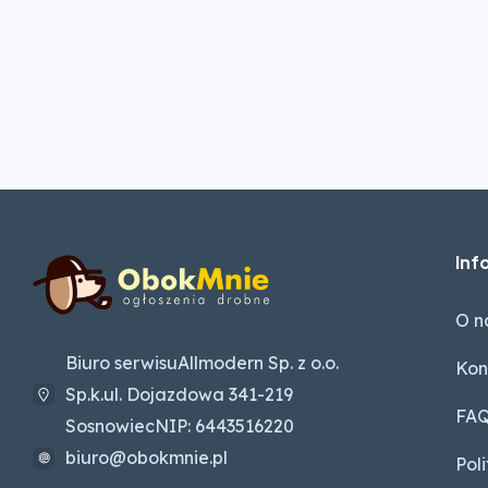
Inf
O n
Biuro serwisuAllmodern Sp. z o.o.
Kon
Sp.k.ul. Dojazdowa 341-219
FA
SosnowiecNIP: 6443516220
biuro@obokmnie.pl
Pol