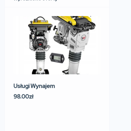
Usługi Wynajem
Usługi W
219 Sosn
98.00zł
Sokol
Polsk
91.00zł