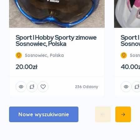
Sport I Hobby Sporty zimowe
Sport 
Sosnowiec, Polska
Sosnow
Sosnowiec, Polska
Sosn
20.00zł
40.00z
236 Odsłony
Nowe wyszukiwanie