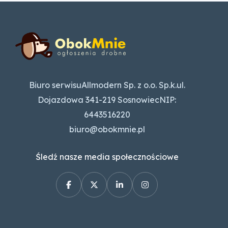
Biuro serwisuAllmodern Sp. z o.o. Sp.k.ul.
Dojazdowa 341-219 SosnowiecNIP:
6443516220
biuro@obokmnie.pl
Śledź nasze media społecznościowe