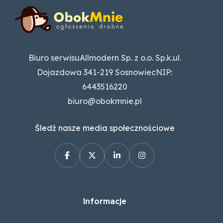
Biuro serwisuAllmodern Sp. z o.o. Sp.k.ul.
Dojazdowa 341-219 SosnowiecNIP:
6443516220
biuro@obokmnie.pl
Śledź nasze media społecznościowe
Informacje