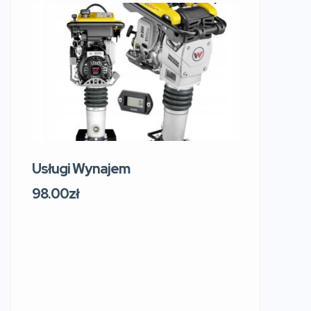
Usługi Wynajem
Usługi W
219 Sosn
98.00zł
Sokol
Polsk
91.00zł