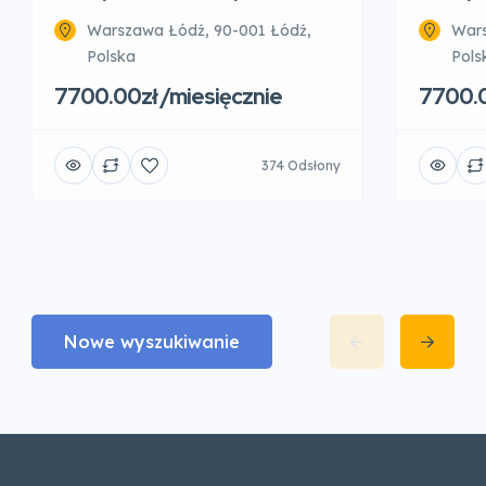
Warszawa Łódź, 90-001 Łódź,
Wars
Polska
Pols
7700.00zł /miesięcznie
7700.0
374 Odsłony
Nowe wyszukiwanie