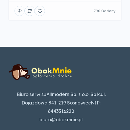
790 Odsłony
Biuro serwisuAllmodern Sp. z o.o. Sp.k.ul.
Dojazdowa 341-219 SosnowiecNIP:
6443516220
biuro@obokmnie.pl