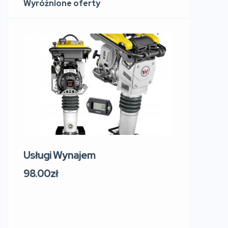
Wyróżnione oferty
Usługi Wynajem
Usługi W
219 Sosn
98.00zł
Sokol
Polsk
91.00zł