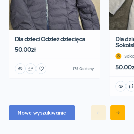
Dla dzieci Odzież dziecięca
Dla dzi
Sokols
50.00zł
Soko
50.00z
178 Odsłony
Nowe wyszukiwanie