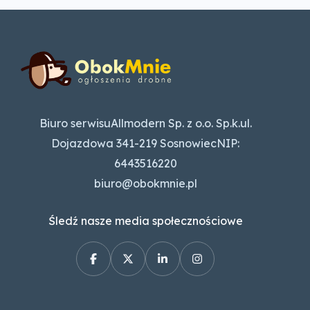
Biuro serwisuAllmodern Sp. z o.o. Sp.k.ul.
Dojazdowa 341-219 SosnowiecNIP:
6443516220
biuro@obokmnie.pl
Śledź nasze media społecznościowe