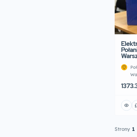
Elekt
Połan
Warsz
Poł
Wa
1373.
Strony
1