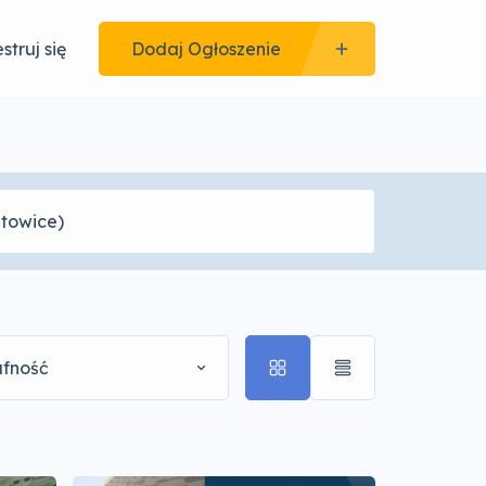
struj się
Dodaj Ogłoszenie
afność