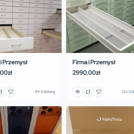
 i Przemysł
Firma i Przemysł
00zł
2990.00zł
99 Odsłony
101 Od