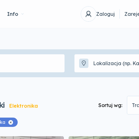
Info
Zaloguj
Zareje
ki
Sortuj wg:
Tr
Elektronika
ika