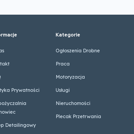
ormacje
Kategorie
as
Ogłoszenia Drobne
takt
Praca
Q
Motoryzacja
ityka Prywatności
Usługi
ożyczalnia
Nieruchomości
nowiec
Plecak Przetrwania
ep Detailingowy