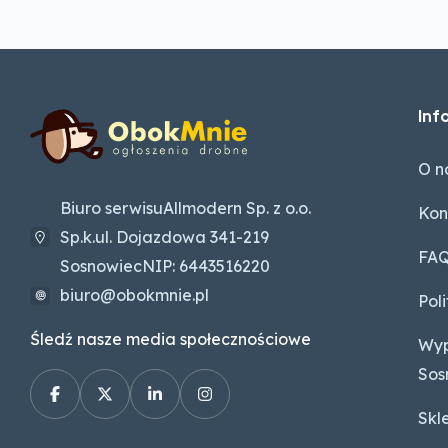
Inf
O n
Biuro serwisuAllmodern Sp. z o.o.
Kon
Sp.k.ul. Dojazdowa 341-219
FA
SosnowiecNIP: 6443516220
biuro@obokmnie.pl
Pol
Śledź nasze media społecznościowe
Wyp
Sos
Skl