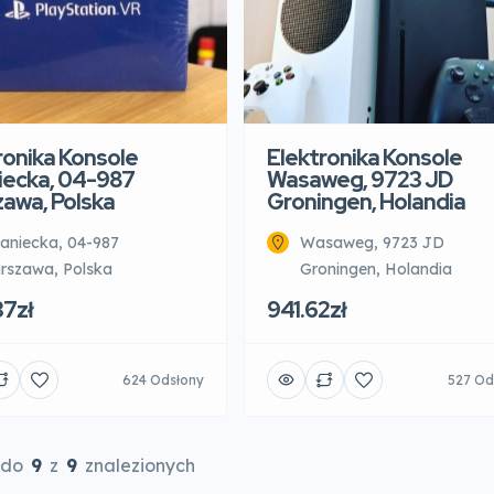
ronika Konsole
Elektronika Konsole
iecka, 04-987
Wasaweg, 9723 JD
awa, Polska
Groningen, Holandia
aniecka, 04-987
Wasaweg, 9723 JD
rszawa, Polska
Groningen, Holandia
37zł
941.62zł
624 Odsłony
527 Od
do
9
z
9
znalezionych