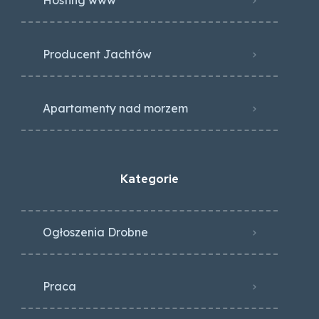
Hosting www
Producent Jachtów
Apartamenty nad morzem
Kategorie
Ogłoszenia Drobne
Praca