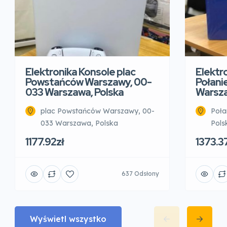
Elektronika Konsole plac
Elektr
Powstańców Warszawy, 00-
Połani
033 Warszawa, Polska
Warsza
plac Powstańców Warszawy, 00-
Poła
033 Warszawa, Polska
Pols
1177.92zł
1373.3
637 Odsłony
Wyświetl wszystko