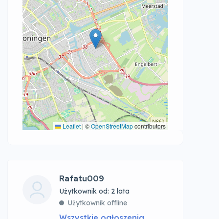
Leaflet
|
©
OpenStreetMap
contributors
Rafatu009
Użytkownik od: 2 lata
Użytkownik offline
Wszystkie ogłoszenia