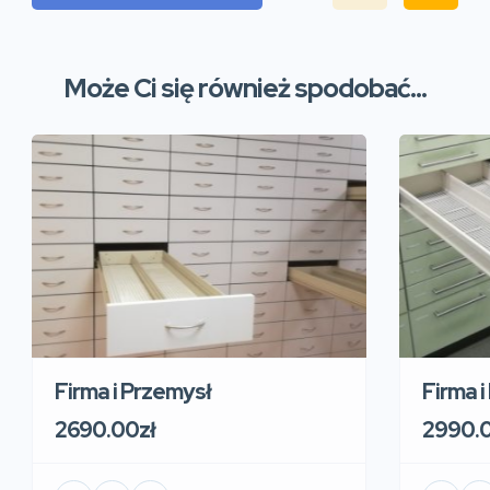
Może Ci się również spodobać...
Firma i Przemysł
Firma 
2690.00zł
2990.0