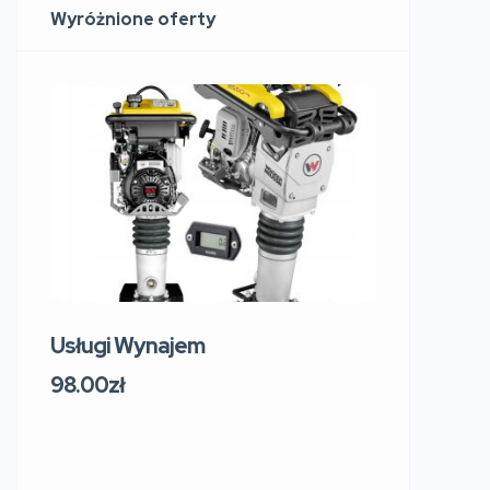
Wyróżnione oferty
Usługi Wynajem
Usługi W
219 Sosn
98.00zł
Sokol
Polsk
91.00zł