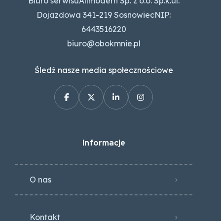
Biuro serwisuAllmodern Sp. z o.o. Sp.k.ul.
Dojazdowa 341-219 SosnowiecNIP:
6443516220
biuro@obokmnie.pl
Śledź nasze media społecznościowe
Informacje
O nas
Kontakt