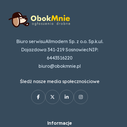
Biuro serwisuAllmodern Sp. z o.o. Sp.k.ul.
Dojazdowa 341-219 SosnowiecNIP:
6443516220
biuro@obokmnie.pl
Śledź nasze media społecznościowe
Informacje