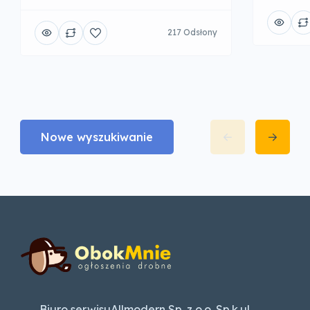
217 Odsłony
Nowe wyszukiwanie
Biuro serwisuAllmodern Sp. z o.o. Sp.k.ul.