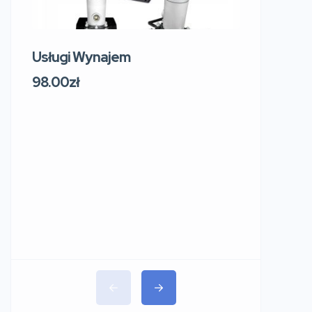
Usługi Wynajem
Usługi W
219 Sosn
98.00zł
Sokol
Polsk
91.00zł