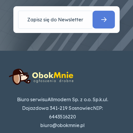
Biuro serwisuAllmodern Sp. z o.o. Sp.k.ul.
Dojazdowa 341-219 SosnowiecNIP:
6443516220
biuro@obokmnie.pl