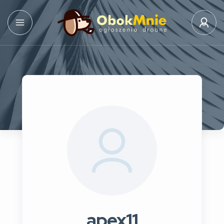
apex11