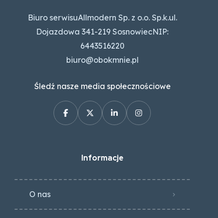
Biuro serwisuAllmodern Sp. z o.o. Sp.k.ul.
Dojazdowa 341-219 SosnowiecNIP:
6443516220
biuro@obokmnie.pl
Śledź nasze media społecznościowe
Informacje
O nas