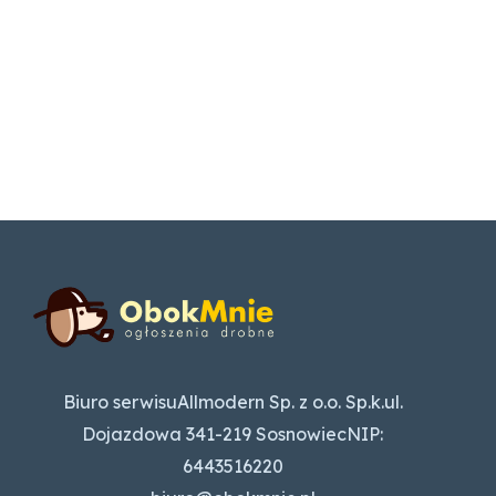
Biuro serwisuAllmodern Sp. z o.o. Sp.k.ul.
Dojazdowa 341-219 SosnowiecNIP:
6443516220