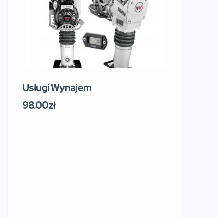
Usługi Wynajem
Usługi W
219 Sosn
98.00zł
Sokol
Polsk
91.00zł