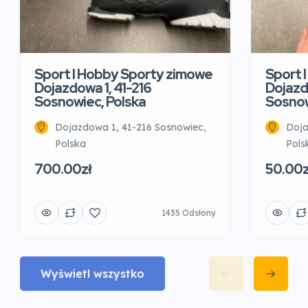
Sport I Hobby Sporty zimowe
Sport 
Dojazdowa 1, 41-216
Dojazd
Sosnowiec, Polska
Sosnow
Dojazdowa 1, 41-216 Sosnowiec,
Doja
Polska
Pols
700.00zł
50.00z
1435 Odsłony
Wyświetl wszystko