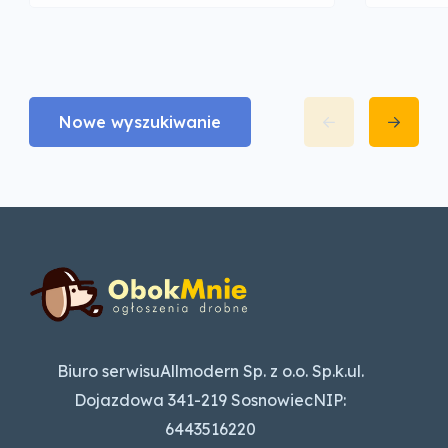
Nowe wyszukiwanie
Biuro serwisuAllmodern Sp. z o.o. Sp.k.ul.
Dojazdowa 341-219 SosnowiecNIP:
6443516220