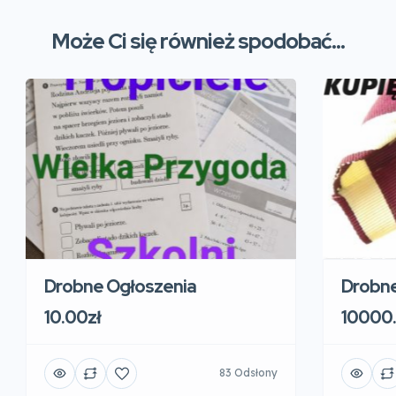
Może Ci się również spodobać...
Drobne Ogłoszenia
Drobne
10.00zł
10000.
83 Odsłony