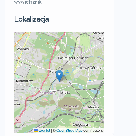
wywietrznik.
Lokalizacja
Leaflet
|
©
OpenStreetMap
contributors