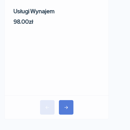
Usługi Wynajem
Usługi W
219 Sosn
98.00zł
Sokol
Polsk
91.00zł