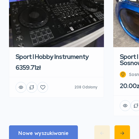
Sport I Hobby Instrumenty
Sport 
Sosnow
6359.71zł
Sosn
20.00z
208 Odsłony
Nowe wyszukiwanie