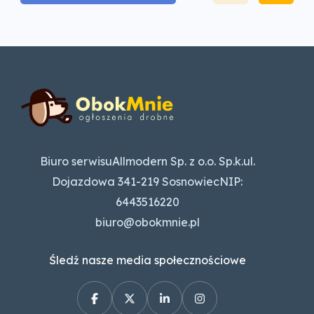
Biuro serwisuAllmodern Sp. z o.o. Sp.k.ul.
Dojazdowa 341-219 SosnowiecNIP:
6443516220
biuro@obokmnie.pl
Śledź nasze media społecznościowe