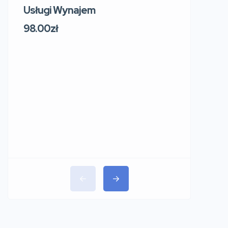
Usługi Wynajem
Usługi W
219 Sosn
98.00zł
Sokol
Polsk
91.00zł