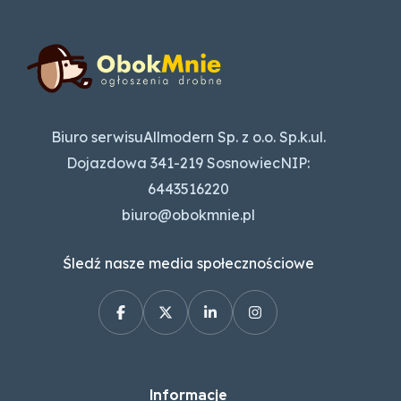
Biuro serwisuAllmodern Sp. z o.o. Sp.k.ul.
Dojazdowa 341-219 SosnowiecNIP:
6443516220
biuro@obokmnie.pl
Śledź nasze media społecznościowe
Informacje