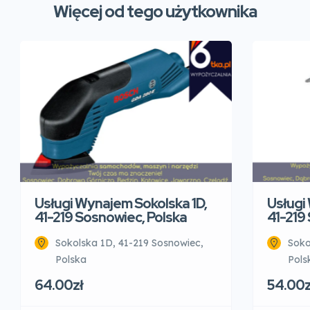
Więcej od tego użytkownika
Usługi Wynajem Sokolska 1D,
Usługi
41-219 Sosnowiec, Polska
41-219
Sokolska 1D, 41-219 Sosnowiec,
Soko
Polska
Pols
64.00zł
54.00z