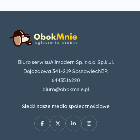
Biuro serwisuAllmodern Sp. z o.o. Sp.k.ul.
Dojazdowa 341-219 SosnowiecNIP:
6443516220
biuro@obokmnie.pl
Śledź nasze media społecznościowe