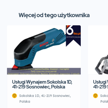
Więcej od tego użytkownika
Usługi Wynajem Sokolska 1D,
Usługi
41-219 Sosnowiec, Polska
41-219
Sokolska 1D, 41-219 Sosnowiec,
Soko
Polska
Pols