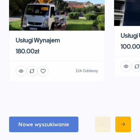
Usługi
Usługi Wynajem
100.00
180.00zł
214 Odsłony
Nowe wyszukiwanie