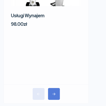
Usługi Wynajem
Usługi W
219 Sosn
98.00zł
Sokol
Polsk
91.00zł