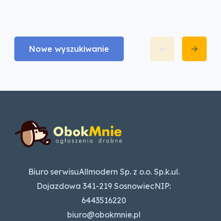
Nowe wyszukiwanie
Biuro serwisuAllmodern Sp. z o.o. Sp.k.ul.
Dojazdowa 341-219 SosnowiecNIP:
6443516220
biuro@obokmnie.pl