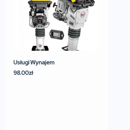
Usługi Wynajem
Usługi W
219 Sosn
98.00zł
Sokol
Polsk
91.00zł